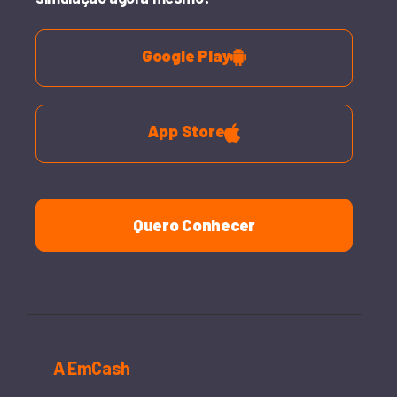
Google Play
App Store
Quero Conhecer
A EmCash