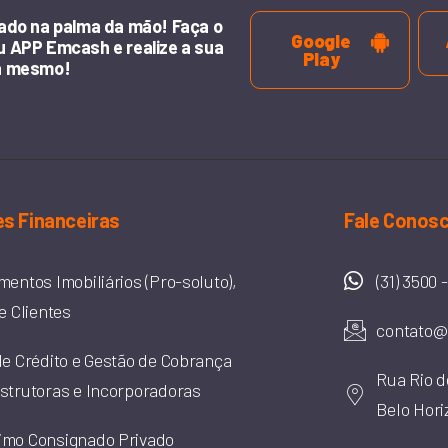
ado na palma da mão! Faça o
Google
 APP Emcash e realize a sua
Play
a mesmo!
s Financeiras
Fale Conos
mentos Imobiliários (Pro-soluto),
(31) 3500 
e Clientes
contato@
de Crédito e Gestão de Cobrança
Rua Rio d
strutoras e Incorporadoras
Belo Hori
imo Consignado Privado