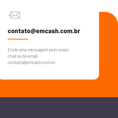
contato@emcash.com.br
Envie uma mensagem pelo nosso
chat ou no email
contato@emcash.com.br