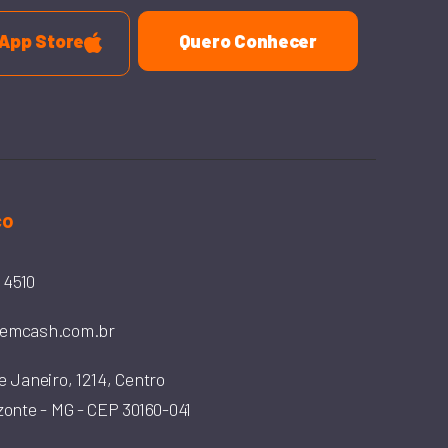
App Store
Quero Conhecer
co
- 4510
emcash.com.br
e Janeiro, 1214, Centro
zonte - MG - CEP 30160-041