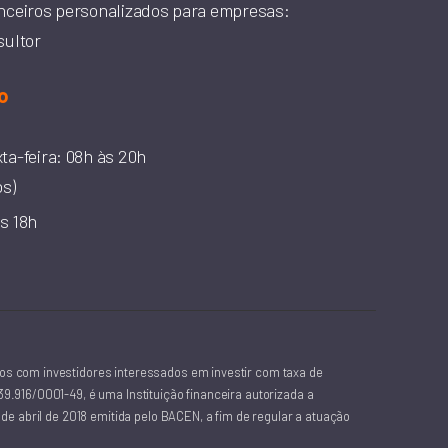
nceiros personalizados para empresas:
sultor
o
ta-feira: 08h às 20h
os)
s 18h
os com investidores interessados em investir com taxa de
.916/0001-49, é uma Instituição financeira autorizada a
e abril de 2018 emitida pelo BACEN, a fim de regular a atuação