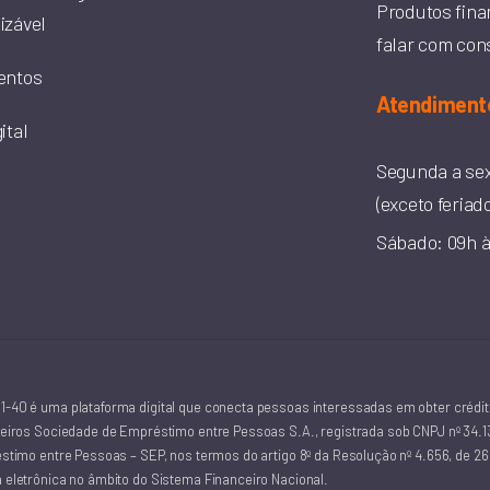
Produtos fina
izável
falar com con
entos
Atendiment
ital
Segunda a sex
(exceto feriad
Sábado: 09h à
-40 é uma plataforma digital que conecta pessoas interessadas em obter crédit
eiros Sociedade de Empréstimo entre Pessoas S.A., registrada sob CNPJ nº 34.139
timo entre Pessoas – SEP, nos termos do artigo 8º da Resolução nº 4.656, de 26 d
eletrônica no âmbito do Sistema Financeiro Nacional.